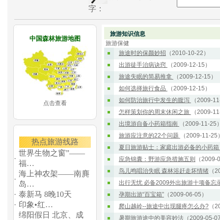
字：
旅游知识信息
中国森林旅游地图
旅游保健
旅途时的保颜妙招
（2010-10-22）
出游徒手治病诀窍
（2009-12-15）
旅途失眠的简易推拿
（2009-12-15）
如何选择旅行食品
（2009-12-15）
如何防治旅行中发生的腹泻
（2009-11
点击查看
怎样策划你的周末休闲之旅
（2009-11
出境游自备小药箱指南
（2009-11-25
旅游应注意的22个问题
（2009-11-25
热点旅游线路
夏日旅游贴士：家庭出游必备的小药
世界生物之窗”——
·
应急锦囊：野游应急措施五则
（2009-
福…
鸟儿鸣唱治失眠 森林浴赶走坏情绪
（20
海上神农架——南麂
·
出行无忧 必备2009外出旅游十项备忘
岛…
·
泰新马 8晚10天
孕期出游“百宝箱”
（2009-06-05）
·
印象•红…
爬山越岭--旅途中出现腿疼怎么办?
（20
绵阳假日 北京、成
暑期旅游途中的美容妙法
（2009-05-0