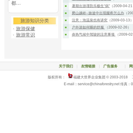
·
都…
暑期出游谨防乐极生“病”
（2009-04-2
爬山越岭--旅途中出现腿疼怎么办
（200
旅游知识分类
注意：泡温泉也有讲究
（2009-03-13
户外游如何睡的舒服
（2009-02-26）
·
旅游保健
·
旅游常识
炎热气候中驾驶的注意事项
（2009-02
关于我们
|
友情链接
|
广告服务
|
网
版权所有：
福建大世界企业集团 © 2003-2018
E-mail：service@chinaforestry.net 传真