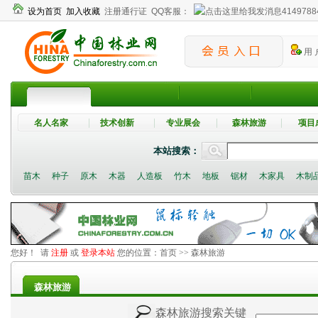
设为首页
加入收藏
注册通行证
QQ客服：
4149788
用 
名人名家
技术创新
专业展会
森林旅游
项目
本站搜索：
苗木
种子
原木
木器
人造板
竹木
地板
锯材
木家具
木制
您好！ 请
注册
或
登录本站
您的位置：
首页
>> 森林旅游
森林旅游
森林旅游搜索关键