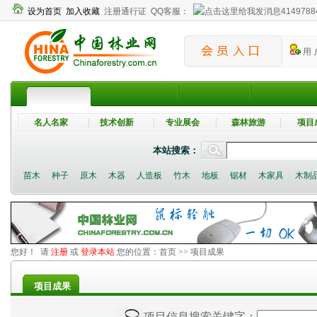
设为首页
加入收藏
注册通行证
QQ客服：
4149788
用 
名人名家
技术创新
专业展会
森林旅游
项目
本站搜索：
苗木
种子
原木
木器
人造板
竹木
地板
锯材
木家具
木制
您好！ 请
注册
或
登录本站
您的位置：
首页
>> 项目成果
项目成果
项目信息搜索关键字：