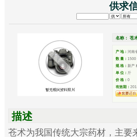
供求信
名称： 苍
产 地：
河南
数 量：
1500
规 格：
新产 
单 位：
斤
价 格：
0
有效期：
201
描述
苍术为我国传统大宗药材，主要