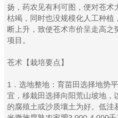
扬，药农见有利可图，便对苍术
枯竭，同时也没规模化人工种植，
断上升，致使苍术市价呈走高之
项目。
苍术【栽培要点】
1．选地整地：育苗田选择地势
宜，移栽田选择向阳荒山坡地，
的腐殖土或沙质壤土为好。低洼易
米撒施腐熟农家肥3 000-4 00