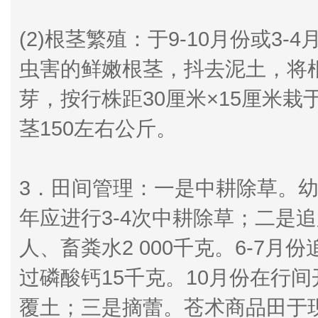
(2)根茎繁殖：于9-10月份或
虫害的鲜嫩根茎，抖去泥土，将根
芽，按行株距30厘米×15厘米栽
茎150左右公斤。
3．田间管理：一是中耕除草。
年应进行3-4次中耕除草；二是
人、畜粪水2 000千克。6-7月份追
过磷酸钙15千克。10月份在行
覆土；三是摘蕾。苍术商品田于