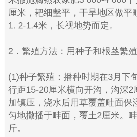
厘米，耙细墼平，干旱地区做平
1. 2-1.4米，长视地势而定。
2．繁殖方法：用种子和根茎繁
(1)种子繁殖：播种时期在3月
行距15-20厘米横向开沟，沟
加镇压，浇水后用草覆盖畦面保
匀地撒播于畦面，覆土2厘米。畦面
斤。