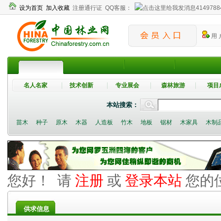
设为首页
加入收藏
注册通行证
QQ客服：
4149788
用 
名人名家
技术创新
专业展会
森林旅游
项目
本站搜索：
苗木
种子
原木
木器
人造板
竹木
地板
锯材
木家具
木制
您好！ 请
注册
或
登录本站
您的
供求信息