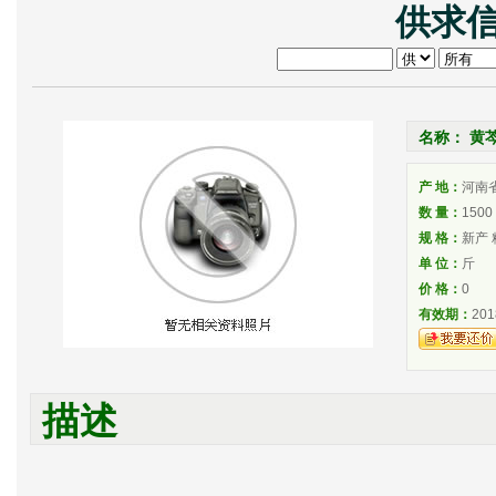
供求信
名称： 黄
产 地：
河南
数 量：
1500
规 格：
新产 
单 位：
斤
价 格：
0
有效期：
201
描述