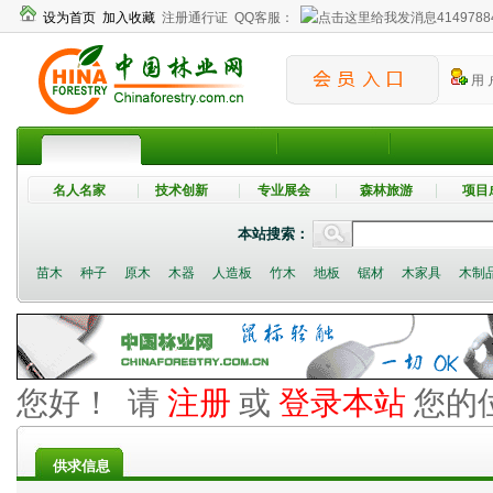
设为首页
加入收藏
注册通行证
QQ客服：
4149788
用 
名人名家
技术创新
专业展会
森林旅游
项目
本站搜索：
苗木
种子
原木
木器
人造板
竹木
地板
锯材
木家具
木制
您好！ 请
注册
或
登录本站
您的
供求信息