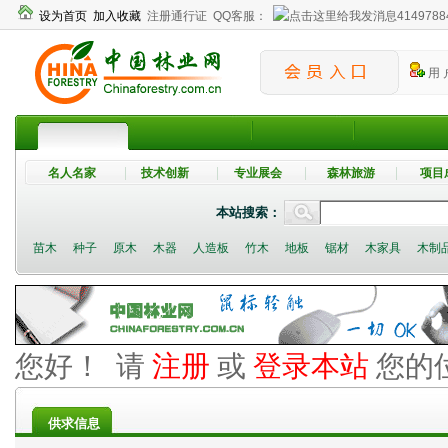
设为首页
加入收藏
注册通行证
QQ客服：
4149788
用 
名人名家
技术创新
专业展会
森林旅游
项目
本站搜索：
苗木
种子
原木
木器
人造板
竹木
地板
锯材
木家具
木制
您好！ 请
注册
或
登录本站
您的
供求信息