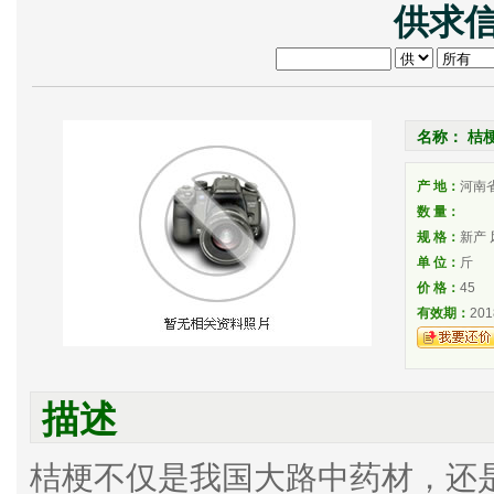
供求信
名称： 桔
产 地：
河南
数 量：
规 格：
新产 
单 位：
斤
价 格：
45
有效期：
201
描述
桔梗不仅是我国大路中药材，还