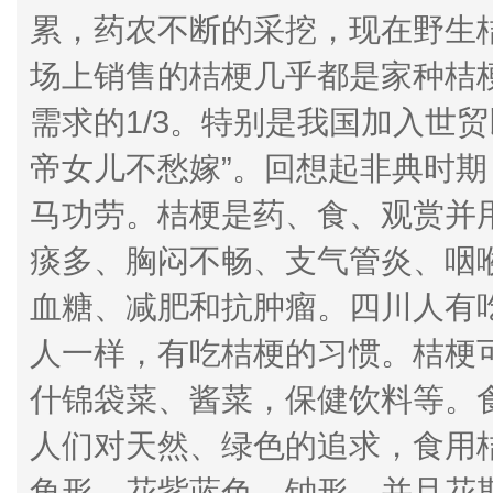
累，药农不断的采挖，现在野生
场上销售的桔梗几乎都是家种桔
需求的1/3。特别是我国加入世
帝女儿不愁嫁”。回想起非典时
马功劳。桔梗是药、食、观赏并
痰多、胸闷不畅、支气管炎、咽
血糖、减肥和抗肿瘤。四川人有
人一样，有吃桔梗的习惯。桔梗
什锦袋菜、酱菜，保健饮料等。
人们对天然、绿色的追求，食用
角形，花紫蓝色，钟形，并且花