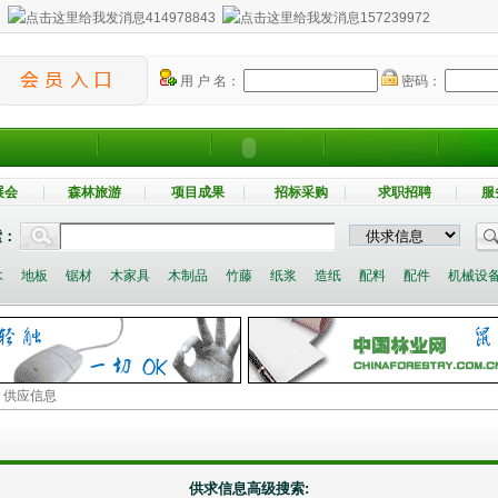
：
414978843
157239972
用 户 名：
密码：
展会
森林旅游
项目成果
招标采购
求职招聘
服
索：
木
地板
锯材
木家具
木制品
竹藤
纸浆
造纸
配料
配件
机械设
> 供应信息
供求信息高级搜索: