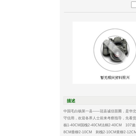
描述
中国毛白杨第一县——冠县诚信苗圃，是华北
守信用，欢迎各界人士前来考察指导，先看货再起苗。
杨1-40CM国槐2-40CM法桐2-40CM 107
8CM垂柳2-10CM 刺槐2-10CM黄柳2-12C