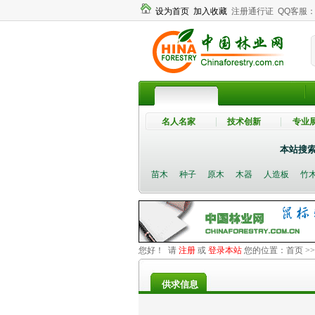
设为首页
加入收藏
注册通行证
QQ客服
名人名家
技术创新
专业
本站搜
苗木
种子
原木
木器
人造板
竹
您好！ 请
注册
或
登录本站
您的位置：
首页
>
供求信息