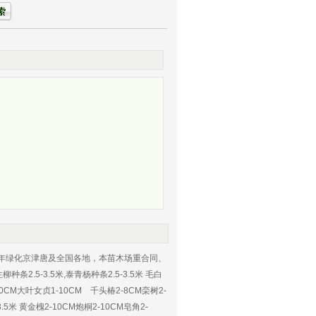
常年绿化京津唐及全国各地，本苗木场重合同、
.5-3.5米,泰青杨种条2.5-3.5米 毛白
-20CM大叶女贞1-10CM 千头椿2-8CM栾树2-
.5米 黄金槐2-10CM炮桐2-10CM皂角2-