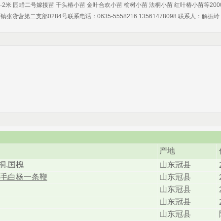
小苗1-2米 园蜡二号嫁接苗 千头椿小苗 金叶合欢小苗 榆树小苗 法桐小苗 红叶椿小苗等2
第二支部0284号联系电话：0635-5558216 13561478098 联系人：解振岭
产地
桐,国槐
山东冠县
2
,毛白杨一条鞭
山东冠县
2
山东冠县
2
山东冠县
2
山东冠县