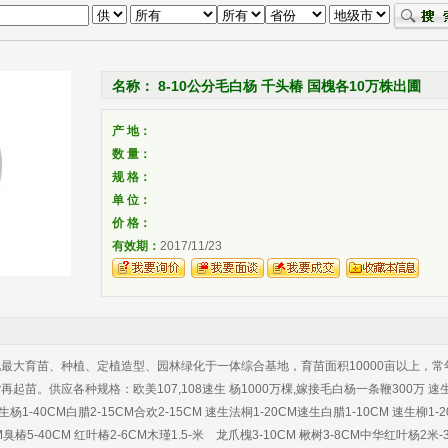
名称： 8-10公分毛白杨 千头椿 国槐各10万株出圃
产 地：
数 量：
规 格：
单 位：
价 格：
有效期：
2017/11/23
最大育苗、种植、定植造型、园林绿化于一体综合基地，育苗面积10000亩以上，
供应各种规格：欧美107,108速生 杨1000万棵,嫁接毛白杨一条鞭300万 速生柳种条2
速生杨1-40CM白腊2-15CM合欢2-15CM 速生法桐1-20CM速生白腊1-10CM 速生柳1
M臭椿5-40CM 红叶椿2-6CM木瑾1.5-米 龙爪槐3-10CM 楸树3-8CM中华红叶杨2米-3