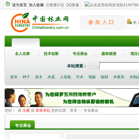
设为首页
加入收藏
注册通行证
QQ客服：
4149788
用 
名人名家
技术创新
专业展会
森林旅游
项目
本站搜索：
苗木
种子
原木
木器
人造板
竹木
地板
锯材
木家具
木制
您好！ 请
注册
或
登录本站
您的位置：
首页
>> 专业展会
专业展会