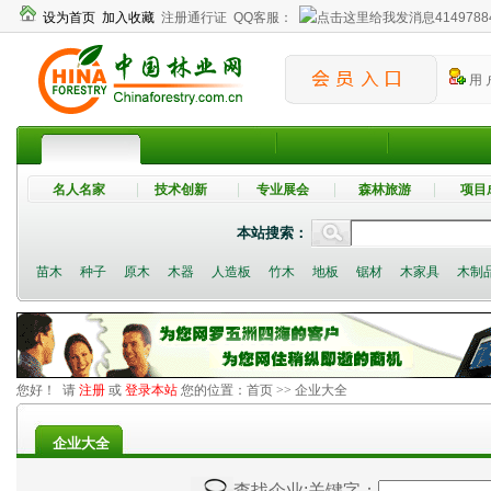
设为首页
加入收藏
注册通行证
QQ客服：
4149788
用 
名人名家
技术创新
专业展会
森林旅游
项目
本站搜索：
苗木
种子
原木
木器
人造板
竹木
地板
锯材
木家具
木制
您好！ 请
注册
或
登录本站
您的位置：
首页
>> 企业大全
企业大全
查找企业
;关键字：