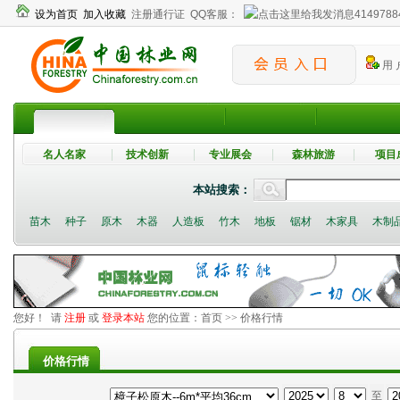
设为首页
加入收藏
注册通行证
QQ客服：
4149788
用 
名人名家
技术创新
专业展会
森林旅游
项目
本站搜索：
苗木
种子
原木
木器
人造板
竹木
地板
锯材
木家具
木制
您好！ 请
注册
或
登录本站
您的位置：
首页
>> 价格行情
价格
1500
价格行情
至