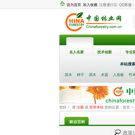
设为首页
加入收藏
注册通行证
QQ客服
名人名家
技术创新
专业
本站搜
苗木
种子
原木
木器
人造板
竹
您好！ 请
注册
或
登录本站
您的位置：
首页
>
林业百科
政策