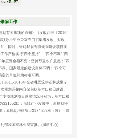
划修编工作
划有关事项的通知》（发改西部〔2010〕
工程领导小组办公室专门召集省发改、财政、
通知。同时，针对我省专项规划建设项目实
格实行“四个坚持”、 “四个不调” “四
和年度资金额不变；坚持尊重农户意愿；“四
不调、国家规定的建设目标不调；“四个可
确定的单位补助标准可调。
11-2015年全省巩固退耕还林成果专
本次规划调整内容仅包括基本口粮田建设、
015年专项规划项目调整情况分别为：基本口粮
整为321552口；后续产业发展中，原规划种
方米；原规划培殖项目3174.3万棒（袋），调
利部和国家林业局审批。(退耕中心)