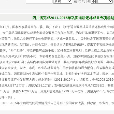
发布时间
四川省完成2011-2015年巩固退耕还林成果专项规
年11月，国家发改委等五部（委、局）下发了《关于适当调整巩固退耕还林成果专项规
号），专门就巩固退耕还林成果专项规划调整工作作出部署。为做好这项重要工作，省
利等部门，先后几次进行了集体会商研究，达成一致意见，并及时转发了国家五部委
出现的新情况、新问题，并结合实际，按照适当调整规划的精神，提出了专项规划修编工作严
的要求。 “四个坚持”，即坚持原有政策不变；坚持尊重原有规划；坚持工程县资金总额
，即组织形式及部门职责不调、专项补助资金总额不调、国家和省确定的单位投资标准
专项内建设内容可调；县域内项目实施区域可调；县域内项目年度实施顺序可调；县级
各级发改、财政、水利、农业和林业等部门的密切协作和通力配合，我省顺利完成了20
修编工作。因原规划的生态移民任务已全部完成，补植补造任务已基本完成，因此，
设和后续产业发展三方面，规划期5年（2011-2015年）。调整后，全省2008-2
原规划297.3万亩，调整为298.1万亩；农村能源建设原规划沼气池482328口，调
7.5万亩，调整为1026.3万亩；原规划养殖项目1739.8万平方米，调整为946.7万平
8万棒（袋）。
011-2015年专项规划的调整情况报告已分别上报国家发改委、财政部、农业部、水