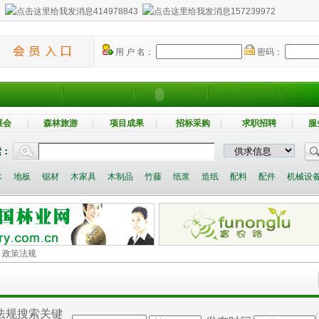
：
414978843
157239972
用 户 名：
密码：
展会
森林旅游
项目成果
招标采购
求职招聘
服
索：
木
地板
锯材
木家具
木制品
竹藤
纸浆
造纸
配料
配件
机械设
> 政策法规
法规搜索关键