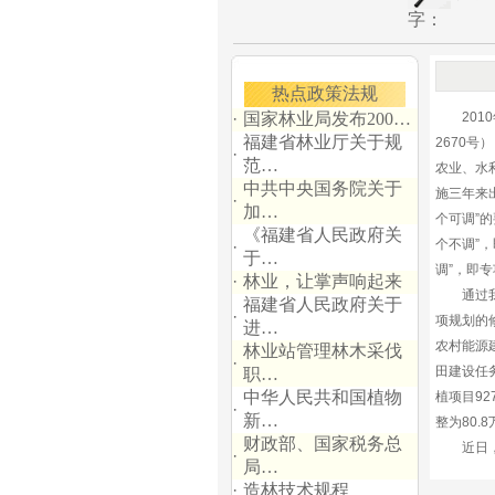
字：
热点政策法规
·
国家林业局发布200…
2010
福建省林业厅关于规
2670
·
范…
农业、水
中共中央国务院关于
施三年来
·
加…
个可调”
《福建省人民政府关
个不调”
·
于…
调”，即
·
林业，让掌声响起来
通过我省
福建省人民政府关于
·
项规划的
进…
农村能源建
林业站管理林木采伐
·
田建设任务
职…
中华人民共和国植物
植项目92
·
新…
整为80.
财政部、国家税务总
近日，2
·
局…
·
造林技术规程