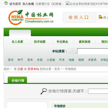
设为首页
加入收藏
注册通行证
QQ客服：
4149788
用 
名人名家
技术创新
专业展会
森林旅游
项目
本站搜索：
苗木
种子
原木
木器
人造板
竹木
地板
锯材
木家具
木制
您好！ 请
注册
或
登录本站
您的位置：
首页
>> 市场报价
价格行情
价格行情搜索
;关键字：
市场报价