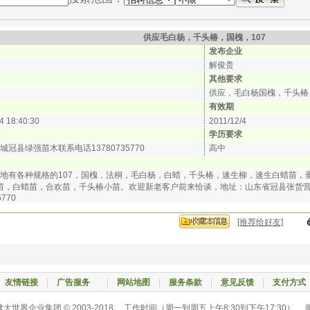
供应毛白杨，千头椿，国槐，107
发布企业
解俊贵
其他要求
供应，毛白杨国槐，千头椿
有效期
4 18:40:30
2011/12/4
学历要求
冠县绿强苗木联系电话13780735770
高中
地有各种规格的107，国槐，法桐，毛白杨，白蜡，千头椿，速生柳，速生白蜡苗，
苗，白蜡苗，合欢苗，千头椿小苗。欢迎新老客户前来恰谈，地址：山东省冠县张货营
5770
[推荐给好友]
|
友情链接
|
广告服务
|
网站地图
|
服务条款
|
意见反馈
|
支付方式
大世界企业集团 © 2003-2018 工作时间（周一到周五上午8;30到下午17;30） 闽I