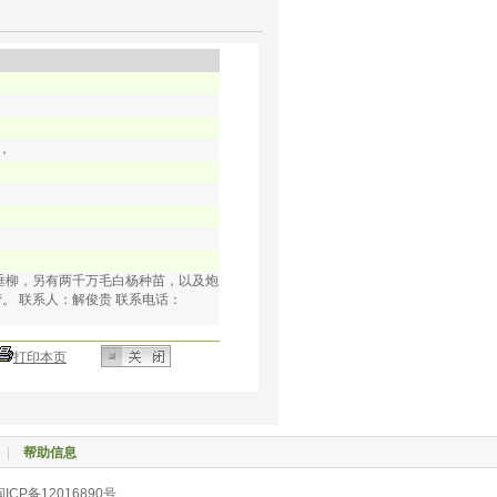
，
垂柳，另有两千万毛白杨种苗，以及炮
。 联系人：解俊贵 联系电话：
打印本页
|
帮助信息
CP备12016890号