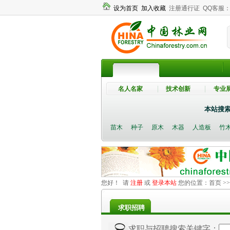
设为首页
加入收藏
注册通行证
QQ客服
名人名家
技术创新
专业
本站搜
苗木
种子
原木
木器
人造板
竹
您好！ 请
注册
或
登录本站
您的位置：
首页
>
求职招聘
求职与招聘搜索关键字：