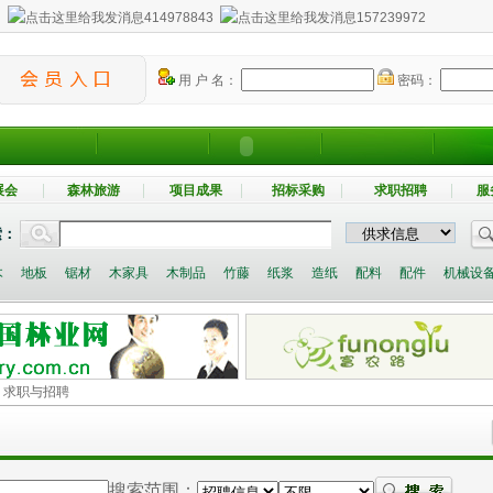
：
414978843
157239972
用 户 名：
密码：
展会
森林旅游
项目成果
招标采购
求职招聘
服
索：
木
地板
锯材
木家具
木制品
竹藤
纸浆
造纸
配料
配件
机械设
> 求职与招聘
搜索范围：