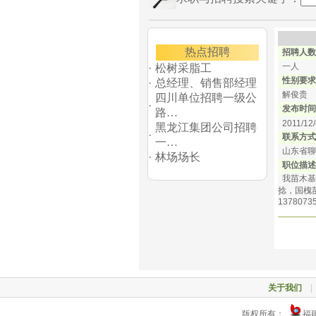
热点招聘
招聘人数
一人
·
松树采脂工
性别要求
·
总经理、销售部经理
解俊贵
四川单位招聘一级公
·
发布时间
路…
2011/12/
黑龙江集团公司招聘
·
联系方式
一…
山东省聊城
·
林场场长
职位描述
我苗木基
捻，国槐
1378073
关于我们
版权所有：
福建