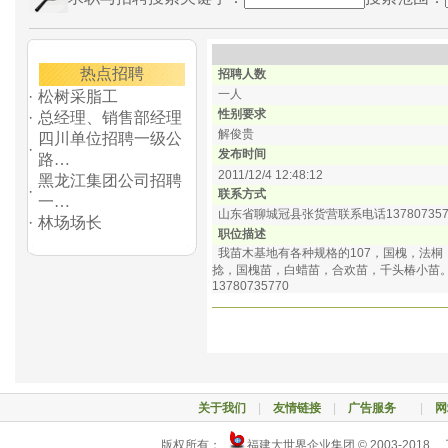
热点招聘
招聘人数
一人
·
松树采脂工
性别要求
·
总经理、销售部经理
解俊贵
四川单位招聘一级公
·
发布时间
路…
2011/12/4 12:48:12
黑龙江集团公司招聘
·
联系方式
一…
山东省聊城冠县张货营联系电话137807357
·
林场场长
职位描述
我苗木基地有各种规格的107，国槐，法
捻，国槐苗，白蜡苗，合欢苗，千头椿小苗。
13780735770
关于我们
|
友情链接
|
广告服务
|
网
版权所有：
福建大世界企业集团 © 2003-2018