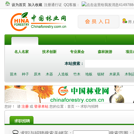
设为首页
加入收藏
注册通行证
QQ客服：
4149788
用 
名人名家
技术创新
专业展会
森林旅游
项目
本站搜索：
苗木
种子
原木
木器
人造板
竹木
地板
锯材
木家具
木制
您好！ 请
注册
或
登录本站
您的位置：
首页
>> 求职与招聘
求职招聘
搜索范围：
求职与招聘搜索关键字：