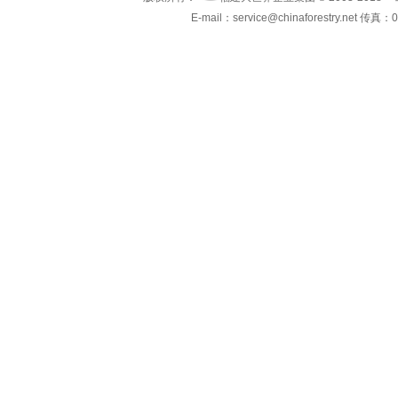
E-mail：service@chinaforestry.net 传真