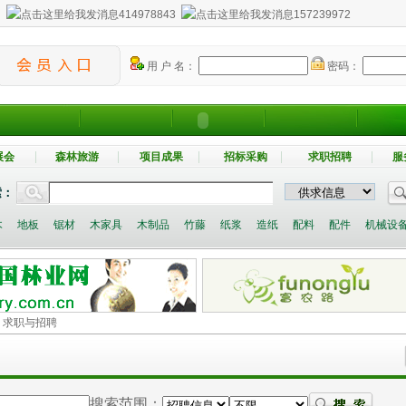
：
414978843
157239972
用 户 名：
密码：
展会
森林旅游
项目成果
招标采购
求职招聘
服
索：
木
地板
锯材
木家具
木制品
竹藤
纸浆
造纸
配料
配件
机械设
> 求职与招聘
搜索范围：