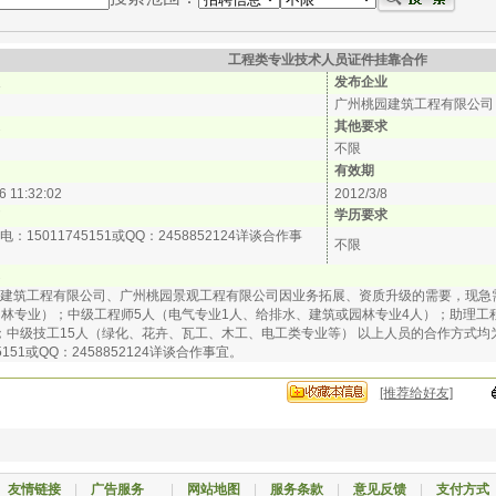
工程类专业技术人员证件挂靠合作
发布企业
广州桃园建筑工程有限公司
其他要求
不限
有效期
6 11:32:02
2012/3/8
学历要求
：15011745151或QQ：2458852124详谈合作事
不限
建筑工程有限公司、广州桃园景观工程有限公司因业务拓展、资质升级的需要，现急需
园林专业）；中级工程师5人（电气专业1人、给排水、建筑或园林专业4人）；助理工
；中级技工15人（绿化、花卉、瓦工、木工、电工类专业等） 以上人员的合作方式
45151或QQ：2458852124详谈合作事宜。
[推荐给好友]
|
友情链接
|
广告服务
|
网站地图
|
服务条款
|
意见反馈
|
支付方式