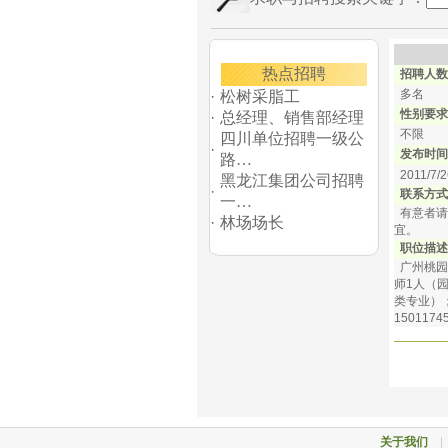
热点招聘
招聘人数
多名
·
松树采脂工
性别要求
·
总经理、销售部经理
不限
四川单位招聘一级公
·
发布时间
路…
2011/7/2
黑龙江集团公司招聘
·
联系方式
一…
有意者请电
·
林场场长
宜。
职位描述
广州桃园
师1人（
类专业）
150117
关于我们