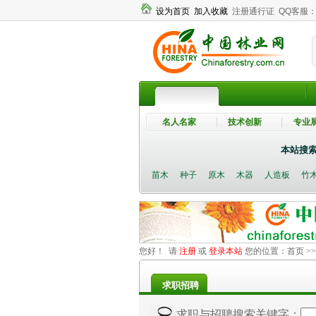
设为首页
加入收藏
注册通行证
QQ客服
名人名家
技术创新
专业
本站搜
苗木
种子
原木
木器
人造板
竹
您好！ 请
注册
或
登录本站
您的位置：
首页
>
求职招聘
求职与招聘搜索关键字：