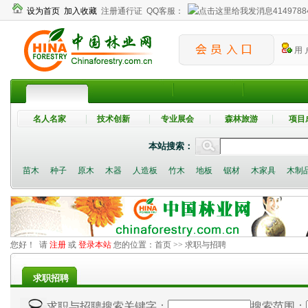
设为首页
加入收藏
注册通行证
QQ客服：
4149788
用 
名人名家
技术创新
专业展会
森林旅游
项目
本站搜索：
苗木
种子
原木
木器
人造板
竹木
地板
锯材
木家具
木制
您好！ 请
注册
或
登录本站
您的位置：
首页
>> 求职与招聘
求职招聘
搜索范围：
求职与招聘搜索关键字：