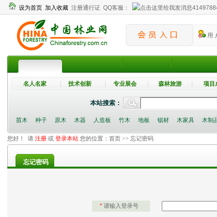
设为首页
加入收藏
注册通行证
QQ客服：
4149788
用 
名人名家
技术创新
专业展会
森林旅游
项目
本站搜索：
苗木
种子
原木
木器
人造板
竹木
地板
锯材
木家具
木制
您好！ 请
注册
或
登录本站
您的位置：
首页
>> 忘记密码
忘记密码
*
请输入登录号