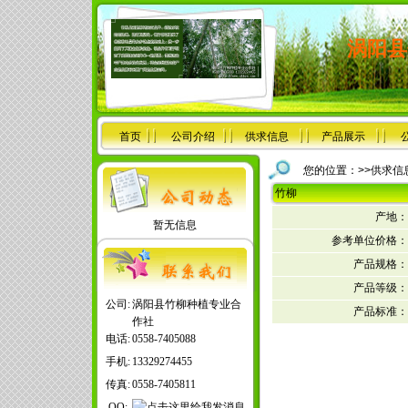
涡阳县
首页
公司介绍
供求信息
产品展示
您的位置：>>
供求信
竹柳
产地：
暂无信息
参考单位价格：
产品规格：
产品等级：
公司:
涡阳县竹柳种植专业合
产品标准：
作社
电话:
0558-7405088
手机:
13329274455
传真:
0558-7405811
QQ: