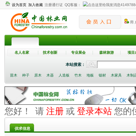
设为首页
加入收藏
注册通行证
QQ客服：
4149788
用 
名人名家
技术创新
专业展会
森林旅游
项目
本站搜索：
苗木
种子
原木
木器
人造板
竹木
地板
锯材
木家具
木制
您好！ 请
注册
或
登录本站
您的
供求信息