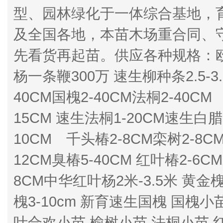
型、园林绿化于一体综合基地，育
及全国各地，本苗木场重合同、
先看货再起苗。供应各种规格：欧美1
杨一条鞭300万 速生柳种条2.5-3.
40CM国槐2-40CM法桐2-40CM
15CM 速生法桐1-20CM速生白腊1
10CM 千头椿2-8CM栾树2-8CM
12CM臭椿5-40CM 红叶椿2-6C
8CM中华红叶杨2米-3.5米 黄金槐2
槐3-10cm 新育速生国槐 国槐小
叶合欢小苗 榆树小苗 法桐小苗 