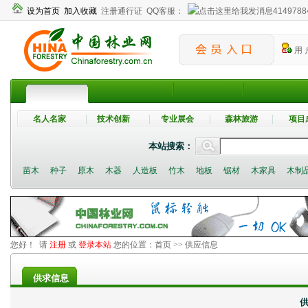
设为首页
加入收藏
注册通行证
QQ客服：
4149788
用 
名人名家
技术创新
专业展会
森林旅游
项目
本站搜索：
苗木
种子
原木
木器
人造板
竹木
地板
锯材
木家具
木制
您好！ 请
注册
或
登录本站
您的位置：
首页
>> 供应信息
供求信息
供